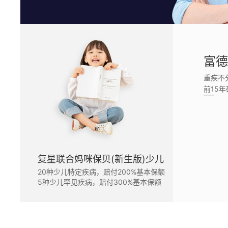
信泰如意久久守护
富德
重疾分组6次赔，每次递增20%基本保额
重疾不
60周岁前首次确诊重疾，赔付160%基本保额
前15
复星联合妈咪保贝(新生版)少儿
20种少儿特定疾病，赔付200%基本保额
扫码了解更多
5种少儿罕见疾病，赔付300%基本保额
复星联合妈咪保贝(新生版)少儿