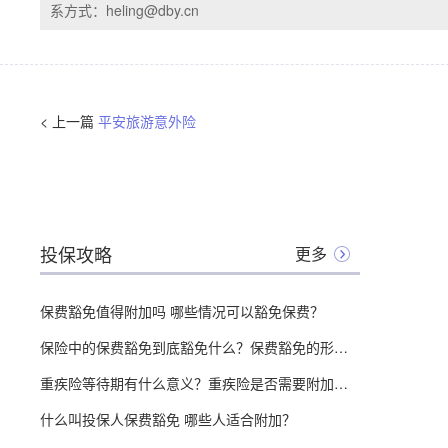
系方式：heling@dby.cn
< 上一篇
平安旅游意外险
投保攻略
更多
保费豁免值得附加吗 哪些情况可以豁免保费？
保险中的保费豁免到底豁免什么？保费豁免的形式有哪些？
重疾险等待期有什么意义？重疾险是否需要附加轻症和保费豁免？
什么叫投保人保费豁免 哪些人适合附加？