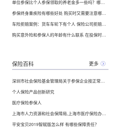
单位参保比个人参保领取的养老金多一些吗？哪个更划算？
参保终身重疾险有哪些好处 购买时又需要注意哪些问题？
车险拒赔案例：货车车轮下有个人 保险公司拒赔！法院：没有证据！要赔！
购买意外险和参保人的年龄有什么联系 在投保时需要注意什么？
保险百科
更多
深圳市社会保险基金管理局关于参保企业按正常社保缴费费率缴交社会保险费的公告
个人保险产品创新研究
医疗保险参保人
上海市人力资源和社会保障局,上海市医疗保险办公室关于将参保人员门诊用造口袋纳入本市基本医疗保险支付范
平安宝贝2019智赋版怎么样 有哪些保障责任？