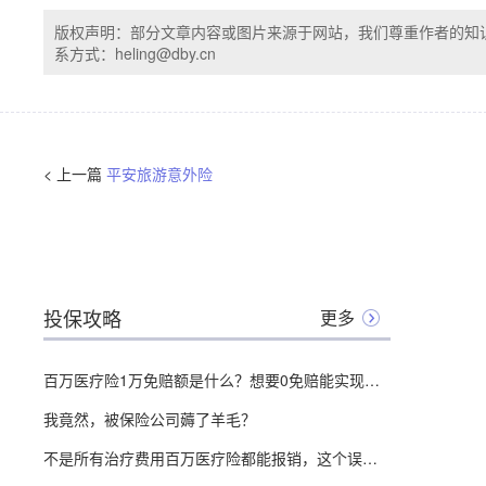
版权声明：部分文章内容或图片来源于网站，我们尊重作者的知
系方式：heling@dby.cn
< 上一篇
平安旅游意外险
投保攻略
更多
百万医疗险1万免赔额是什么？想要0免赔能实现吗，全面分析测评！
我竟然，被保险公司薅了羊毛？
不是所有治疗费用百万医疗险都能报销，这个误区一定要知道！