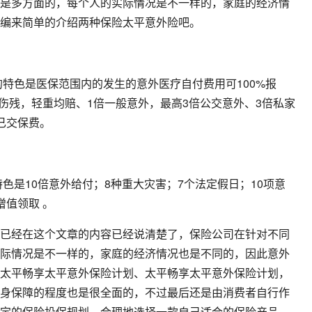
是多方面的，每个人的实际情况是不一样的，家庭的经济情
编来简单的介绍两种保险太平意外险吧。
的特色是医保范围内的发生的意外医疗自付费用可100%报
项伤残，轻重均赔、1倍一般意外，最高3倍公交意外、3倍私家
已交保费。
特色是10倍意外给付；8种重大灾害；7个法定假日；10项意
增值领取 。
已经在这个文章的内容已经说清楚了，保险公司在针对不同
际情况是不一样的，家庭的经济情况也是不同的，因此意外
太平畅享太平意外保险计划、太平畅享太平意外保险计划，
身保障的程度也是很全面的，不过最后还是由消费者自行作
定的保险投保规划，合理地选择一款自己适合的保险产品。