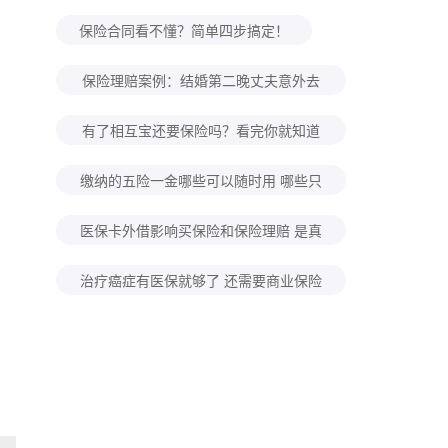
自己规划养老怎么考虑？
保险合同看不懂？简单四步搞定！
保险理赔案例：结婚第二晚丈夫意外去
世！怀孕妻子去保险公司领回来100万
有了相互宝还要保险吗？看完你就知道
了！
缴纳的五险一金哪些可以随时用 哪些只
能特定时间用？
医保卡外借影响买保险和保险理赔 是真
的吗？
治疗癌症有医保就够了 还需要商业保险
吗？