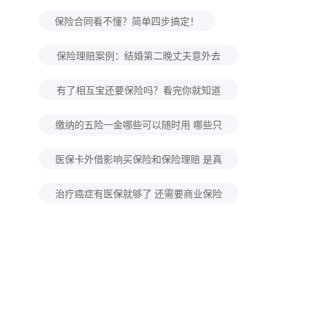
自己规划养老怎么考虑？
保险合同看不懂？简单四步搞定！
保险理赔案例：结婚第二晚丈夫意外去
世！怀孕妻子去保险公司领回来100万
有了相互宝还要保险吗？看完你就知道
了！
缴纳的五险一金哪些可以随时用 哪些只
能特定时间用？
医保卡外借影响买保险和保险理赔 是真
的吗？
治疗癌症有医保就够了 还需要商业保险
吗？