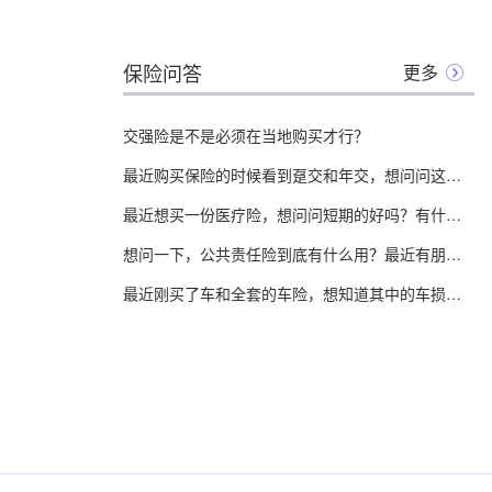
保险问答
更多
交强险是不是必须在当地购买才行？
最近购买保险的时候看到趸交和年交，想问问这两个有什么缺点？
最近想买一份医疗险，想问问短期的好吗？有什么优缺点？
想问一下，公共责任险到底有什么用？最近有朋友说自己在商场买东西的时候，看到有人说到这个
最近刚买了车和全套的车险，想知道其中的车损险的赔偿范围到底有哪些？