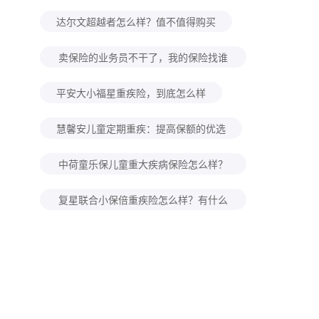
买？
达尔文超越者怎么样？值不值得购买
卖保险的业务员不干了，我的保险找谁
赔？
平安大小福星重疾险，到底怎么样
慧馨安儿童定期重疾：提高保额的优选
中荷童乐保儿童重大疾病保险怎么样？
好不好
复星联合小保倍重疾险怎么样？有什么
特点