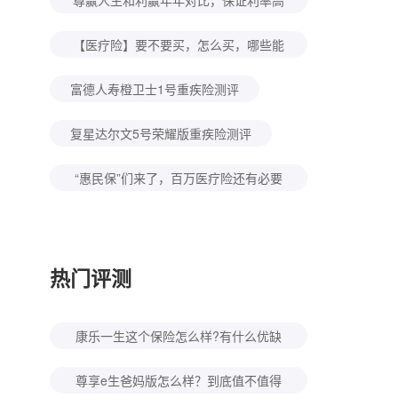
尊赢人生和利赢年年对比，保证利率高
但现金价值低
【医疗险】要不要买，怎么买，哪些能
买，如何挑选，全面分析，对比测评
富德人寿橙卫士1号重疾险测评
复星达尔文5号荣耀版重疾险测评
“惠民保”们来了，百万医疗险还有必要
买吗？
热门评测
康乐一生这个保险怎么样?有什么优缺
点
尊享e生爸妈版怎么样？到底值不值得